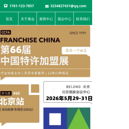
1761-123-7857
3234827431@qq.com
뀰
낂
首页
关于展会
展商中心
观众中心
联系我们